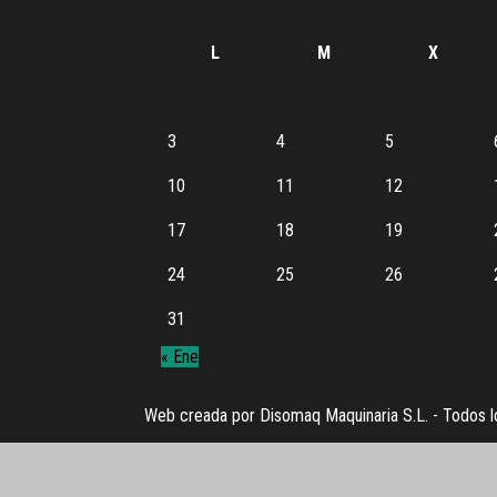
L
M
X
3
4
5
10
11
12
17
18
19
24
25
26
31
« Ene
Web creada por Disomaq Maquinaria S.L. - Todos l