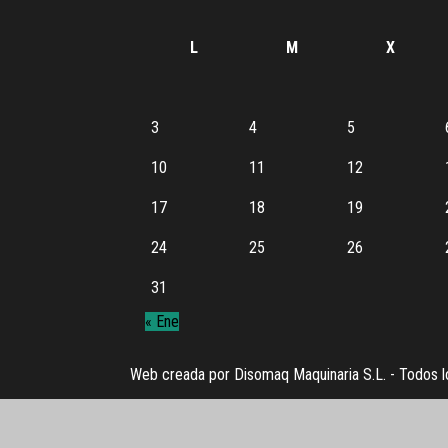
L
M
X
3
4
5
10
11
12
17
18
19
24
25
26
31
« Ene
Web creada por Disomaq Maquinaria S.L. - Todos l