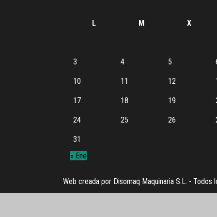
L
M
X
3
4
5
10
11
12
17
18
19
24
25
26
31
« Ene
Web creada por Disomaq Maquinaria S.L. - Todos l